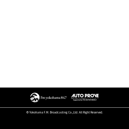
© Yokohama F.M. Broadcasting Co.,Ltd. All Right Reserved.