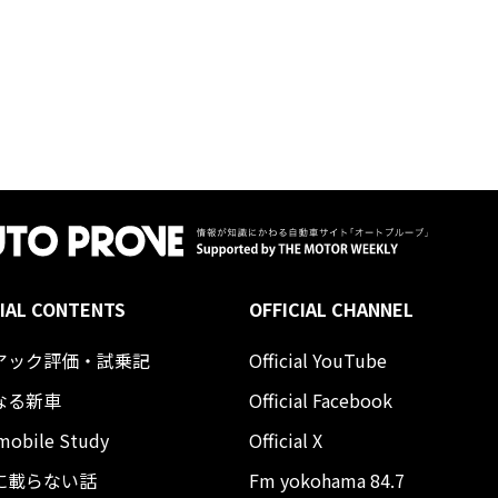
IAL CONTENTS
OFFICIAL CHANNEL
アック評価・試乗記
Official YouTube
なる新車
Official Facebook
mobile Study
Official X
に載らない話
Fm yokohama 84.7