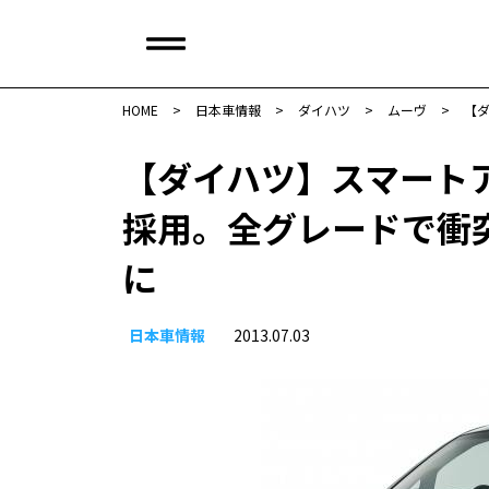
HOME
>
日本車情報​
>
ダイハツ
>
ムーヴ
>
【
【ダイハツ】スマート
採用。全グレードで衝
に
日本車情報​
2013.07.03