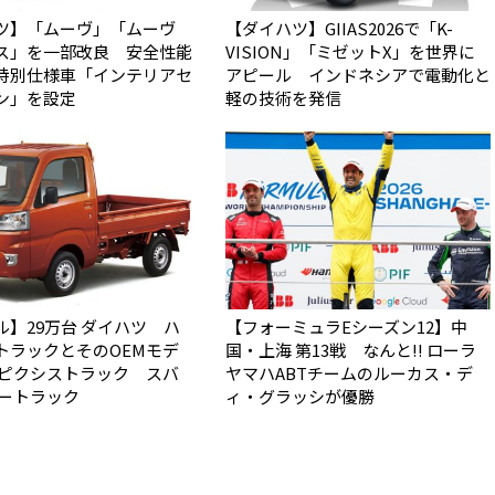
ツ】「ムーヴ」「ムーヴ
【ダイハツ】GIIAS2026で「K-
ス」を一部改良 安全性能
VISION」「ミゼットX」を世界に
特別仕様車「インテリアセ
アピール インドネシアで電動化と
ン」を設定
軽の技術を発信
ル】29万台 ダイハツ ハ
【フォーミュラEシーズン12】中
トラックとそのOEMモデ
国・上海 第13戦 なんと!! ローラ
 ピクシストラック スバ
ヤマハABTチームのルーカス・デ
バートラック
ィ・グラッシが優勝