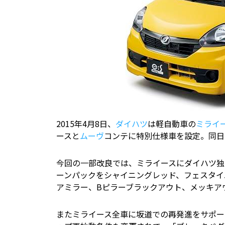
2015年4月8日、
ダイハツ
は軽自動車の
ミライ
ースと
ムーヴ
コンテに特別仕様車を設定。同日
今回の一部改良では、ミライースにダイハツ独
ーンパックをシャイニングレッド、フェスタイエ
アミラー、Bピラーブラックアウト、メッキア
またミライース全車に坂道での再発進をサポー