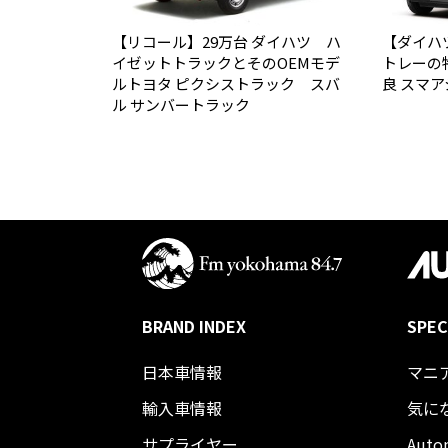
【リコール】29万台 ダイハツ ハ
【ダイハ
イゼットトラックとそのOEMモデ
トレーの
ルトヨタ ピクシストラック スバ
良 スマ
ル サンバートラック
BRAND INDEX
SPEC
日本車情報​
マニ
輸入車情報
気に
サプライヤー
Auto