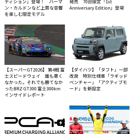
ディション」登場！ ハーマ
発売 70台限定「1st
ン・カルドンなど上質な音響
Anniversary Edition」登場
を楽しむ限定モデル
【スーパーGT2026】 第4戦 富
【ダイハツ】「タフト」一部
士スピードウェイ 誰も悪く
改良 特別仕様車「ラギッド
なかった。それでも勝てなか
ベンチャー」「アクティブモ
った――BRZ GT300 富士300km
ード」を新設定
インサイドレポート