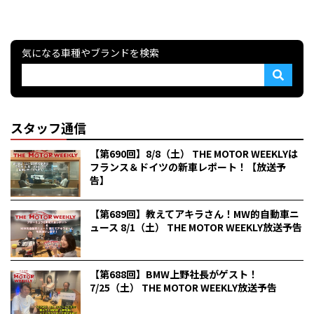
気になる車種やブランドを検索
スタッフ通信
【第690回】8/8（土） THE MOTOR WEEKLYは
フランス＆ドイツの新車レポート！【放送予
告】
【第689回】教えてアキラさん！MW的自動車ニ
ュース 8/1（土） THE MOTOR WEEKLY放送予告
【第688回】BMW上野社長がゲスト！
7/25（土） THE MOTOR WEEKLY放送予告