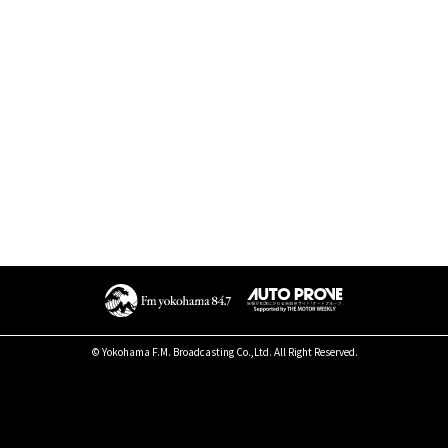
© Yokohama F.M. Broadcasting Co.,Ltd. All Right Reserved.