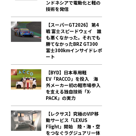
ンドネシアで電動化と軽の
技術を発信
【スーパーGT2026】 第4
戦 富士スピードウェイ 誰
も悪くなかった。それでも
勝てなかった――BRZ GT300
富士300kmインサイドレポ
ート
【BYD】日本専用軽
EV「RACCO」を投入 海
外メーカー初の軽市場参入
を支える独自技術「X-
PACK」の実力
【レクサス】究極のVIP移
動サービス「LEXUS
Flight」開始 陸・海・空
をつなぐラグジュアリー体