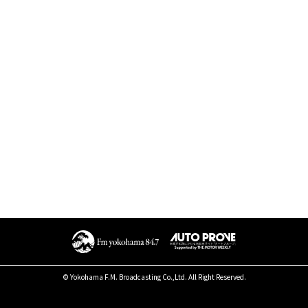
© Yokohama F.M. Broadcasting Co.,Ltd. All Right Reserved.