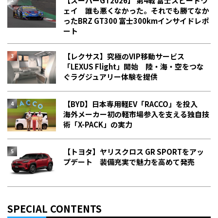
【スーパーGT2026】 第4戦 富士スピードウ
ェイ 誰も悪くなかった。それでも勝てなか
った――BRZ GT300 富士300kmインサイドレポ
ート
【レクサス】究極のVIP移動サービス
「LEXUS Flight」開始 陸・海・空をつな
ぐラグジュアリー体験を提供
【BYD】日本専用軽EV「RACCO」を投入
海外メーカー初の軽市場参入を支える独自技
術「X-PACK」の実力
【トヨタ】ヤリスクロス GR SPORTをアッ
プデート 装備充実で魅力を高めて発売
SPECIAL CONTENTS