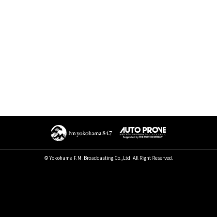
© Yokohama F.M. Broadcasting Co.,Ltd. All Right Reserved.