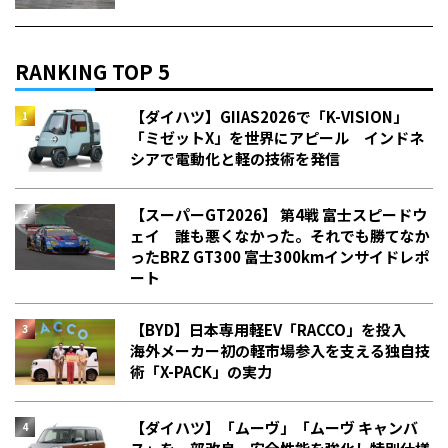
RANKING TOP 5
【ダイハツ】GIIAS2026で「K-VISION」
「ミゼットX」を世界にアピール インドネ
シアで電動化と軽の技術を発信
【スーパーGT2026】 第4戦 富士スピードウ
ェイ 誰も悪くなかった。それでも勝てなか
った――BRZ GT300 富士300kmインサイドレポ
ート
【BYD】日本専用軽EV「RACCO」を投入
海外メーカー初の軽市場参入を支える独自技
術「X-PACK」の実力
【ダイハツ】「ムーヴ」「ムーヴ キャンバ