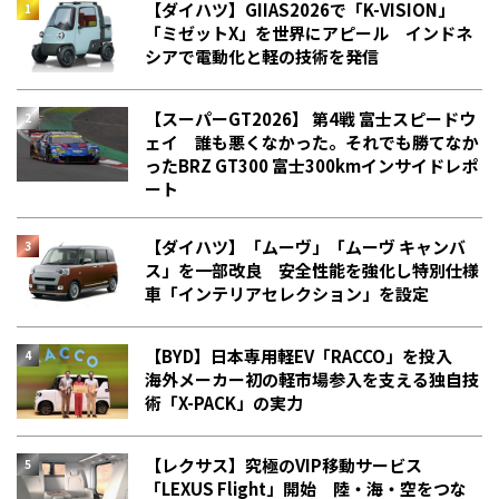
【ダイハツ】GIIAS2026で「K-VISION」
「ミゼットX」を世界にアピール インドネ
シアで電動化と軽の技術を発信
【スーパーGT2026】 第4戦 富士スピードウ
ェイ 誰も悪くなかった。それでも勝てなか
った――BRZ GT300 富士300kmインサイドレポ
ート
【ダイハツ】「ムーヴ」「ムーヴ キャンバ
ス」を一部改良 安全性能を強化し特別仕様
車「インテリアセレクション」を設定
【BYD】日本専用軽EV「RACCO」を投入
海外メーカー初の軽市場参入を支える独自技
術「X-PACK」の実力
【レクサス】究極のVIP移動サービス
「LEXUS Flight」開始 陸・海・空をつな