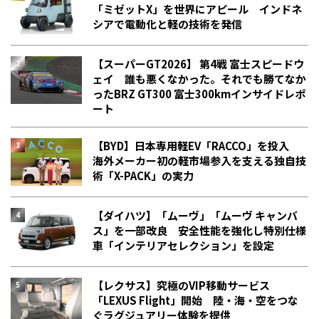
「ミゼットX」を世界にアピール インドネ
シアで電動化と軽の技術を発信
【スーパーGT2026】 第4戦 富士スピードウ
ェイ 誰も悪くなかった。それでも勝てなか
った――BRZ GT300 富士300kmインサイドレポ
ート
【BYD】日本専用軽EV「RACCO」を投入
海外メーカー初の軽市場参入を支える独自技
術「X-PACK」の実力
【ダイハツ】「ムーヴ」「ムーヴ キャンバ
ス」を一部改良 安全性能を強化し特別仕様
車「インテリアセレクション」を設定
【レクサス】究極のVIP移動サービス
「LEXUS Flight」開始 陸・海・空をつな
ぐラグジュアリー体験を提供