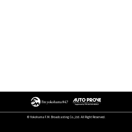
© Yokohama F.M. Broadcasting Co.,Ltd. All Right Reserved.