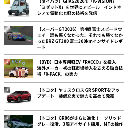
【ダイハツ】GIIAS2026で「K-VISION」
「ミゼットX」を世界にアピール インドネ
シアで電動化と軽の技術を発信
【スーパーGT2026】 第4戦 富士スピードウ
ェイ 誰も悪くなかった。それでも勝てなか
った――BRZ GT300 富士300kmインサイドレポ
ート
【BYD】日本専用軽EV「RACCO」を投入
海外メーカー初の軽市場参入を支える独自技
術「X-PACK」の実力
【トヨタ】ヤリスクロス GR SPORTをアッ
プデート 装備充実で魅力を高めて発売
【トヨタ】GR86がさらに進化！ ソリッド
グレー復活、3眼アイサイト採用、MTの操作