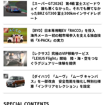
【スーパーGT2026】 第4戦 富士スピードウ
ェイ 誰も悪くなかった。それでも勝てなか
った――BRZ GT300 富士300kmインサイドレポ
ート
【BYD】日本専用軽EV「RACCO」を投入
海外メーカー初の軽市場参入を支える独自技
術「X-PACK」の実力
【レクサス】究極のVIP移動サービス
「LEXUS Flight」開始 陸・海・空をつな
ぐラグジュアリー体験を提供
【ダイハツ】「ムーヴ」「ムーヴ キャンバ
ス」を一部改良 安全性能を強化し特別仕様
車「インテリアセレクション」を設定
SPECIAL CONTENTS