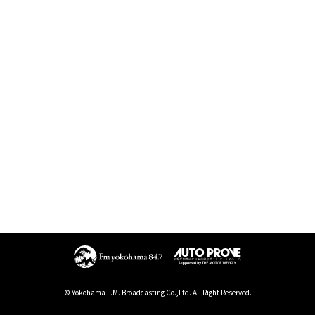
© Yokohama F.M. Broadcasting Co.,Ltd. All Right Reserved.