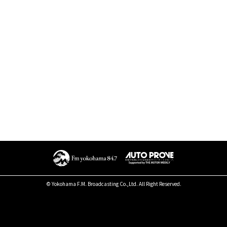
© Yokohama F.M. Broadcasting Co.,Ltd. All Right Reserved.