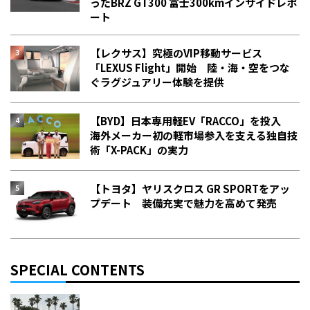
った――BRZ GT300 富士300kmインサイドレポ
ート
【レクサス】究極のVIP移動サービス
「LEXUS Flight」開始 陸・海・空をつな
ぐラグジュアリー体験を提供
【BYD】日本専用軽EV「RACCO」を投入
海外メーカー初の軽市場参入を支える独自技
術「X-PACK」の実力
【トヨタ】ヤリスクロス GR SPORTをアッ
プデート 装備充実で魅力を高めて発売
SPECIAL CONTENTS