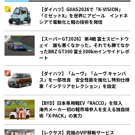
【ダイハツ】GIIAS2026で「K-VISION」
「ミゼットX」を世界にアピール インドネ
シアで電動化と軽の技術を発信
【スーパーGT2026】 第4戦 富士スピードウ
ェイ 誰も悪くなかった。それでも勝てなか
った――BRZ GT300 富士300kmインサイドレポ
ート
【ダイハツ】「ムーヴ」「ムーヴ キャンバ
ス」を一部改良 安全性能を強化し特別仕様
車「インテリアセレクション」を設定
【BYD】日本専用軽EV「RACCO」を投入
海外メーカー初の軽市場参入を支える独自技
術「X-PACK」の実力
【レクサス】究極のVIP移動サービス