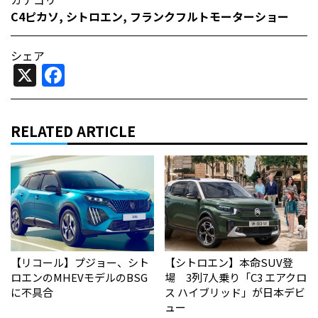
C4ピカソ
,
シトロエン
,
フランクフルトモーターショー
シェア
X
Facebook
RELATED ARTICLE
【リコール】プジョー、シト
【シトロエン】本命SUV登
ロエンのMHEVモデルのBSG
場 3列7人乗り「C3 エアクロ
に不具合
ス ハイブリッド」が日本デビ
ュー