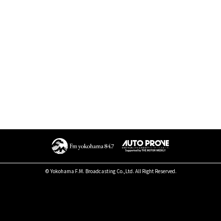
© Yokohama F.M. Broadcasting Co.,Ltd. All Right Reserved.