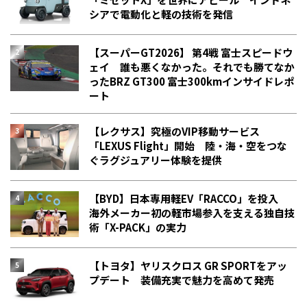
シアで電動化と軽の技術を発信
【スーパーGT2026】 第4戦 富士スピードウ
ェイ 誰も悪くなかった。それでも勝てなか
った――BRZ GT300 富士300kmインサイドレポ
ート
【レクサス】究極のVIP移動サービス
「LEXUS Flight」開始 陸・海・空をつな
ぐラグジュアリー体験を提供
【BYD】日本専用軽EV「RACCO」を投入
海外メーカー初の軽市場参入を支える独自技
術「X-PACK」の実力
【トヨタ】ヤリスクロス GR SPORTをアッ
プデート 装備充実で魅力を高めて発売