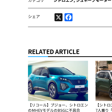
カテゴリ
シトロエン
,
ジュネーブモーター
X
Facebook
シェア
RELATED ARTICLE
【リコール】プジョー、シトロエン
【シトロ
のMHEVモデルのBSGに不具合
7人乗り「