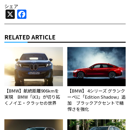
シェア
X
Facebook
RELATED ARTICLE
【BMW】航続距離906kmを
【BMW】 4シリーズ グランク
実現 BMW「iX3」が切り拓
ーペに「Edition Shadow」追
くノイエ・クラッセの世界
加 ブラックアクセントで精
悍さを強化