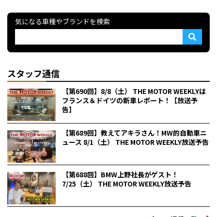
気になる車種やブランドを検索
スタッフ通信
【第690回】8/8（土） THE MOTOR WEEKLYは
フランス＆ドイツの新車レポート！【放送予
告】
【第689回】教えてアキラさん！MW的自動車ニ
ュース 8/1（土） THE MOTOR WEEKLY放送予告
【第688回】BMW上野社長がゲスト！
7/25（土） THE MOTOR WEEKLY放送予告