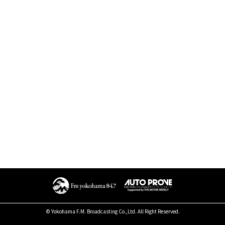
© Yokohama F.M. Broadcasting Co.,Ltd. All Right Reserved.