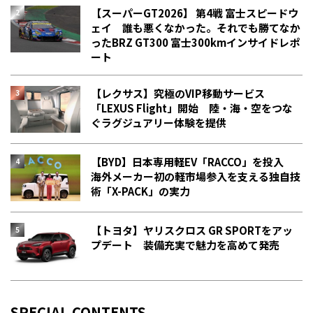
【スーパーGT2026】 第4戦 富士スピードウ
ェイ 誰も悪くなかった。それでも勝てなか
った――BRZ GT300 富士300kmインサイドレポ
ート
【レクサス】究極のVIP移動サービス
「LEXUS Flight」開始 陸・海・空をつな
ぐラグジュアリー体験を提供
【BYD】日本専用軽EV「RACCO」を投入
海外メーカー初の軽市場参入を支える独自技
術「X-PACK」の実力
【トヨタ】ヤリスクロス GR SPORTをアッ
プデート 装備充実で魅力を高めて発売
SPECIAL CONTENTS