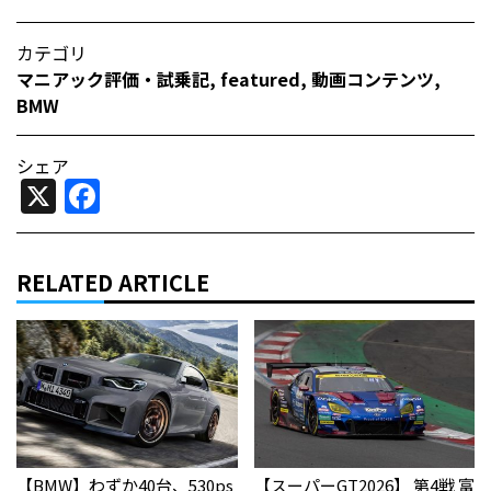
カテゴリ
マニアック評価・試乗記
,
featured
,
動画コンテンツ
,
BMW
シェア
X
Facebook
RELATED ARTICLE
【BMW】わずか40台、530ps
【スーパーGT2026】 第4戦 富