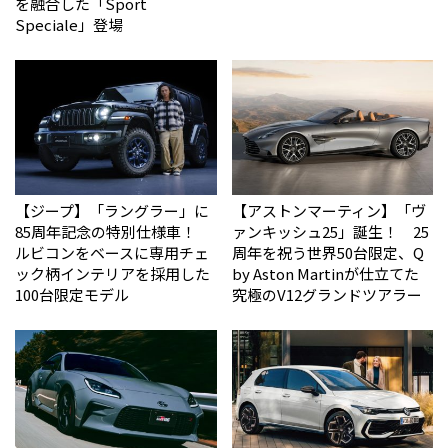
を融合した「Sport
Speciale」登場
【ジープ】「ラングラー」に
【アストンマーティン】「ヴ
85周年記念の特別仕様車！
ァンキッシュ25」誕生！ 25
ルビコンをベースに専用チェ
周年を祝う世界50台限定、Q
ック柄インテリアを採用した
by Aston Martinが仕立てた
100台限定モデル
究極のV12グランドツアラー