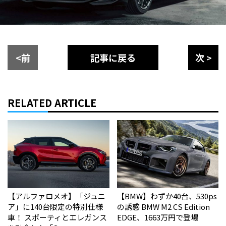
<前
記事に戻る
次 >
RELATED ARTICLE
【アルファロメオ】「ジュニ
【BMW】わずか40台、530ps
ア」に140台限定の特別仕様
の誘惑 BMW M2 CS Edition
車！ スポーティとエレガンス
EDGE、1663万円で登場