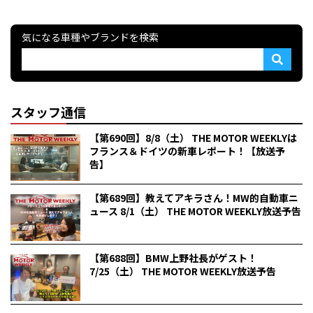
気になる車種やブランドを検索
スタッフ通信
【第690回】8/8（土） THE MOTOR WEEKLYは
フランス＆ドイツの新車レポート！【放送予
告】
【第689回】教えてアキラさん！MW的自動車ニ
ュース 8/1（土） THE MOTOR WEEKLY放送予告
【第688回】BMW上野社長がゲスト！
7/25（土） THE MOTOR WEEKLY放送予告