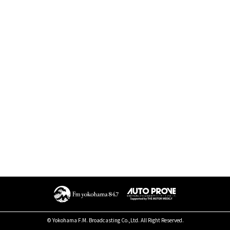
© Yokohama F.M. Broadcasting Co.,Ltd. All Right Reserved.