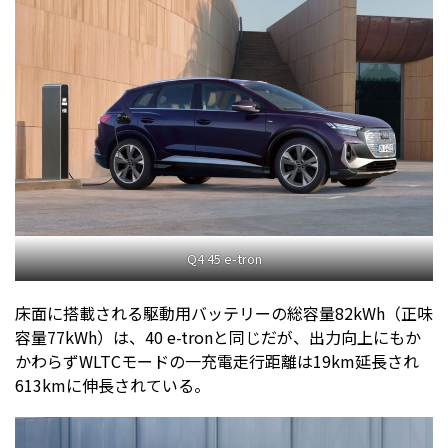
Q4 45 e-tron
床面に搭載される駆動用バッテリーの総容量82kWh（正味
容量77kWh）は、40 e-tronと同じだが、出力向上にもか
かわらずWLTCモードの一充電走行距離は19km延長され
613kmに伸長されている。