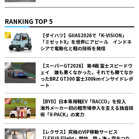
RANKING TOP 5
【ダイハツ】GIIAS2026で「K-VISION」
「ミゼットX」を世界にアピール インドネ
シアで電動化と軽の技術を発信
【スーパーGT2026】 第4戦 富士スピードウ
ェイ 誰も悪くなかった。それでも勝てなか
った――BRZ GT300 富士300kmインサイドレポ
ート
【BYD】日本専用軽EV「RACCO」を投入
海外メーカー初の軽市場参入を支える独自技
術「X-PACK」の実力
【レクサス】究極のVIP移動サービス
「LEXUS Flight」開始 陸・海・空をつな