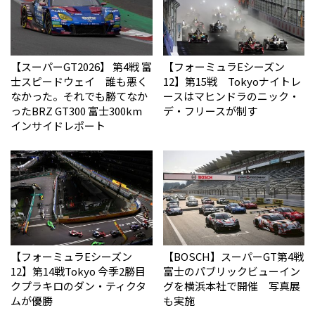
【スーパーGT2026】 第4戦 富
【フォーミュラEシーズン
士スピードウェイ 誰も悪く
12】第15戦 Tokyoナイトレ
なかった。それでも勝てなか
ースはマヒンドラのニック・
った――BRZ GT300 富士300km
デ・フリースが制す
インサイドレポート
【フォーミュラEシーズン
【BOSCH】スーパーGT第4戦
12】第14戦Tokyo 今季2勝目
富士のパブリックビューイン
クプラキロのダン・ティクタ
グを横浜本社で開催 写真展
ムが優勝
も実施