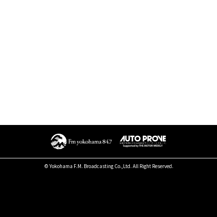
© Yokohama F.M. Broadcasting Co.,Ltd. All Right Reserved.