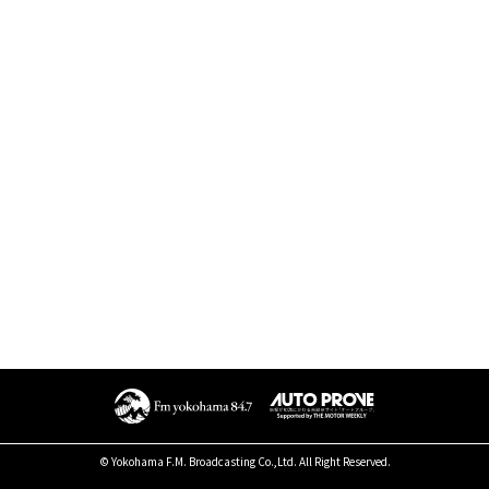
© Yokohama F.M. Broadcasting Co.,Ltd. All Right Reserved.