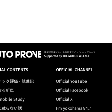
IAL CONTENTS
OFFICIAL CHANNEL
アック評価・試乗記
Official YouTube
なる新車
Official Facebook
mobile Study
Official X
に載らない話
Fm yokohama 84.7