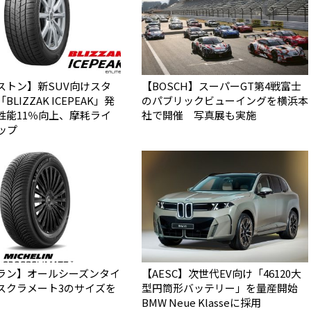
ストン】新SUV向けスタ
【BOSCH】スーパーGT第4戦富士
LIZZAK ICEPEAK」発
のパブリックビューイングを横浜本
性能11％向上、摩耗ライ
社で開催 写真展も実施
ップ
ラン】オールシーズンタイ
【AESC】次世代EV向け「46120大
スクラメート3のサイズを
型円筒形バッテリー」を量産開始
BMW Neue Klasseに採用