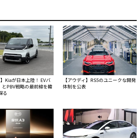
は】Kiaが日本上陸！ EVバ
【アウディ】RS5のユニークな開発
」とPBV戦略の最前線を韓
体制を公表
探る