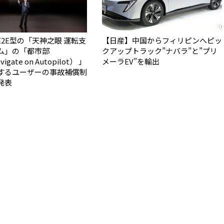
E2E型の「天神之眼 運転支
【日産】中国からフィリピンへピッ
ム」の「都市部
クアップトラック”ナバラ”と”プリ
igate on Autopilot） 」
メーラEV”を輸出
するユーザーの事故補償制
発表