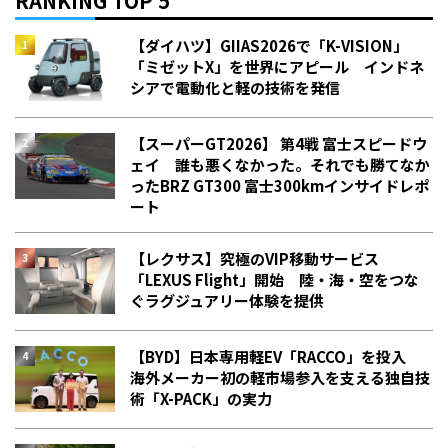
RANKING TOP 5
【ダイハツ】GIIAS2026で「K-VISION」
「ミゼットX」を世界にアピール インドネ
シアで電動化と軽の技術を発信
【スーパーGT2026】 第4戦 富士スピードウ
ェイ 誰も悪くなかった。それでも勝てなか
った――BRZ GT300 富士300kmインサイドレポ
ート
【レクサス】究極のVIP移動サービス
「LEXUS Flight」開始 陸・海・空をつな
ぐラグジュアリー体験を提供
【BYD】日本専用軽EV「RACCO」を投入
海外メーカー初の軽市場参入を支える独自技
術「X-PACK」の実力