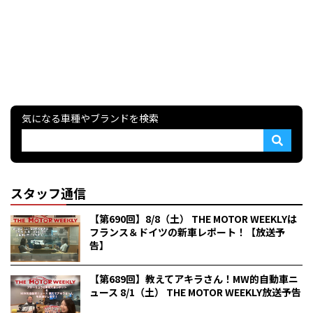
気になる車種やブランドを検索
スタッフ通信
【第690回】8/8（土） THE MOTOR WEEKLYは
フランス＆ドイツの新車レポート！【放送予
告】
【第689回】教えてアキラさん！MW的自動車ニ
ュース 8/1（土） THE MOTOR WEEKLY放送予告