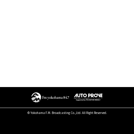
© Yokohama F.M. Broadcasting Co.,Ltd. All Right Reserved.