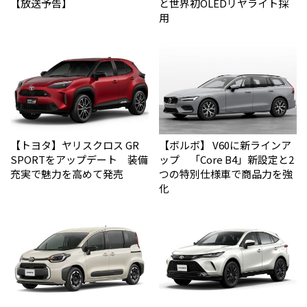
【放送予告】
と世界初OLEDリヤライト採
用
【トヨタ】ヤリスクロス GR
【ボルボ】 V60に新ラインア
SPORTをアップデート 装備
ップ 「Core B4」新設定と2
充実で魅力を高めて発売
つの特別仕様車で商品力を強
化