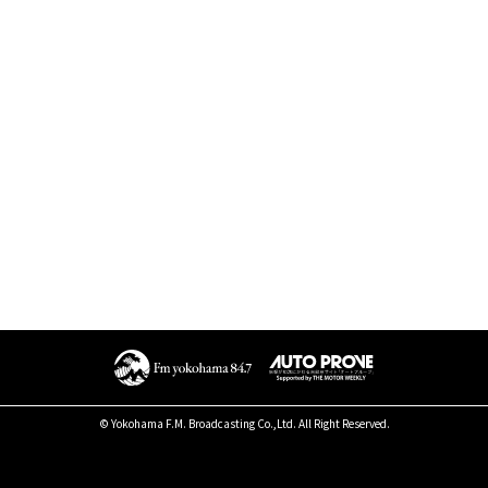
© Yokohama F.M. Broadcasting Co.,Ltd. All Right Reserved.