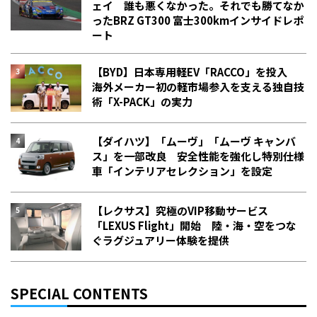
ェイ 誰も悪くなかった。それでも勝てなか
った――BRZ GT300 富士300kmインサイドレポ
ート
【BYD】日本専用軽EV「RACCO」を投入
海外メーカー初の軽市場参入を支える独自技
術「X-PACK」の実力
【ダイハツ】「ムーヴ」「ムーヴ キャンバ
ス」を一部改良 安全性能を強化し特別仕様
車「インテリアセレクション」を設定
【レクサス】究極のVIP移動サービス
「LEXUS Flight」開始 陸・海・空をつな
ぐラグジュアリー体験を提供
SPECIAL CONTENTS