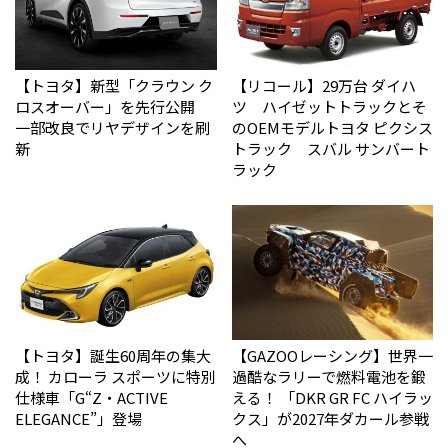
【トヨタ】新型「クラウン ク
【リコール】29万台 ダイハ
ロスオーバー」を先行公開
ツ ハイゼットトラックとそ
一部改良でリヤデザインを刷
のOEMモデルトヨタ ピクシス
新
トラック スバル サンバート
ラック
【トヨタ】誕生60周年の集大
【GAZOOレーシング】世界一
成！ カローラ スポーツに特別
過酷なラリーで燃料電池を鍛
仕様車「G“Z・ACTIVE
える！ 「DKR GR FC ハイラッ
ELEGANCE”」登場
クス」が2027年ダカール参戦
へ