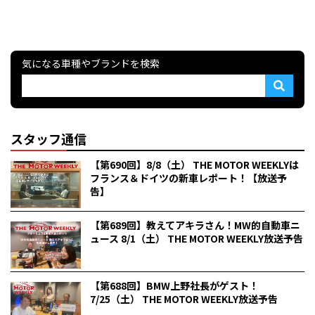
気になる車種やブランドを検索
スタッフ通信
【第690回】8/8（土） THE MOTOR WEEKLYは
フランス＆ドイツの新車レポート！【放送予
告】
【第689回】教えてアキラさん！MW的自動車ニ
ュース 8/1（土） THE MOTOR WEEKLY放送予告
【第688回】BMW上野社長がゲスト！
7/25（土） THE MOTOR WEEKLY放送予告