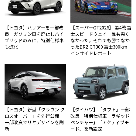
【トヨタ】ハリアーを一部改
【スーパーGT2026】 第4戦 富
良 ガソリン車を廃止しハイ
士スピードウェイ 誰も悪く
ブリッドのみに、特別仕様車
なかった。それでも勝てなか
も進化
った――BRZ GT300 富士300km
インサイドレポート
【トヨタ】新型「クラウン ク
【ダイハツ】「タフト」一部
ロスオーバー」を先行公開
改良 特別仕様車「ラギッド
一部改良でリヤデザインを刷
ベンチャー」「アクティブモ
新
ード」を新設定