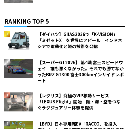
RANKING TOP 5
【ダイハツ】GIIAS2026で「K-VISION」
「ミゼットX」を世界にアピール インドネ
シアで電動化と軽の技術を発信
【スーパーGT2026】 第4戦 富士スピードウ
ェイ 誰も悪くなかった。それでも勝てなか
った――BRZ GT300 富士300kmインサイドレポ
ート
【レクサス】究極のVIP移動サービス
「LEXUS Flight」開始 陸・海・空をつな
ぐラグジュアリー体験を提供
【BYD】日本専用軽EV「RACCO」を投入