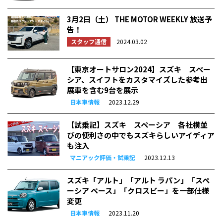
3月2日（土） THE MOTOR WEEKLY 放送予
告！
スタッフ通信
2024.03.02
【東京オートサロン2024】スズキ スペー
シア、スイフトをカスタマイズした参考出
展車を含む9台を展示
日本車情報
2023.12.29
【試乗記】スズキ スペーシア 各社横並
びの便利さの中でもスズキらしいアイディア
も注入
マニアック評価・試乗記
2023.12.13
スズキ「アルト」「アルト ラパン」「スペ
ーシア ベース」「クロスビー」を一部仕様
変更
日本車情報
2023.11.20