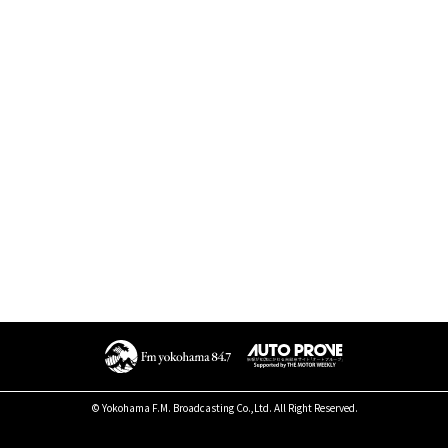
© Yokohama F.M. Broadcasting Co.,Ltd. All Right Reserved.