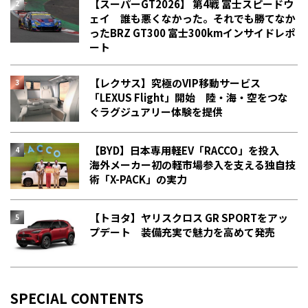
【スーパーGT2026】 第4戦 富士スピードウ
ェイ 誰も悪くなかった。それでも勝てなか
った――BRZ GT300 富士300kmインサイドレポ
ート
【レクサス】究極のVIP移動サービス
「LEXUS Flight」開始 陸・海・空をつな
ぐラグジュアリー体験を提供
【BYD】日本専用軽EV「RACCO」を投入
海外メーカー初の軽市場参入を支える独自技
術「X-PACK」の実力
【トヨタ】ヤリスクロス GR SPORTをアッ
プデート 装備充実で魅力を高めて発売
SPECIAL CONTENTS