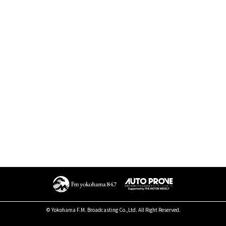
© Yokohama F.M. Broadcasting Co.,Ltd. All Right Reserved.