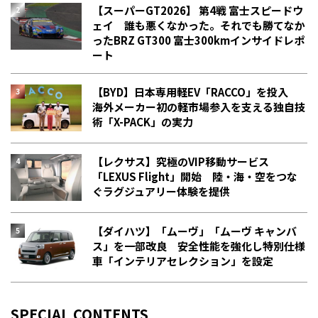
【スーパーGT2026】 第4戦 富士スピードウ
ェイ 誰も悪くなかった。それでも勝てなか
った――BRZ GT300 富士300kmインサイドレポ
ート
【BYD】日本専用軽EV「RACCO」を投入
海外メーカー初の軽市場参入を支える独自技
術「X-PACK」の実力
【レクサス】究極のVIP移動サービス
「LEXUS Flight」開始 陸・海・空をつな
ぐラグジュアリー体験を提供
【ダイハツ】「ムーヴ」「ムーヴ キャンバ
ス」を一部改良 安全性能を強化し特別仕様
車「インテリアセレクション」を設定
SPECIAL CONTENTS