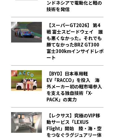
ンドネシアで電動化と軽の
技術を発信
【スーパーGT2026】 第4
戦 富士スピードウェイ 誰
も悪くなかった。それでも
勝てなかった――BRZ GT300
富士300kmインサイドレポ
ート
【BYD】日本専用軽
EV「RACCO」を投入 海
外メーカー初の軽市場参入
を支える独自技術「X-
PACK」の実力
【レクサス】究極のVIP移
動サービス「LEXUS
Flight」開始 陸・海・空
をつなぐラグジュアリー体