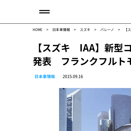
HOME
>
日本車情報​
>
スズキ
>
バレーノ
>
【ス
【スズキ IAA】新型
発表 フランクフルトモ
日本車情報​
2015.09.16