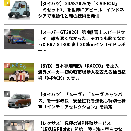
【ダイハツ】GIIAS2026で「K-VISION」
「ミゼットX」を世界にアピール インドネ
シアで電動化と軽の技術を発信
【スーパーGT2026】 第4戦 富士スピードウ
ェイ 誰も悪くなかった。それでも勝てなか
った――BRZ GT300 富士300kmインサイドレポ
ート
【BYD】日本専用軽EV「RACCO」を投入
海外メーカー初の軽市場参入を支える独自技
術「X-PACK」の実力
【ダイハツ】「ムーヴ」「ムーヴ キャンバ
ス」を一部改良 安全性能を強化し特別仕様
車「インテリアセレクション」を設定
【レクサス】究極のVIP移動サービス
「LEXUS Flight」開始 陸・海・空をつな