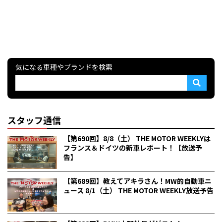
気になる車種やブランドを検索
スタッフ通信
【第690回】8/8（土） THE MOTOR WEEKLYは
フランス＆ドイツの新車レポート！【放送予
告】
【第689回】教えてアキラさん！MW的自動車ニ
ュース 8/1（土） THE MOTOR WEEKLY放送予告