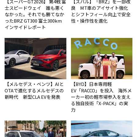
【スーパーGT2026】 第4戦 富
【スバル】「BRZ」を一部改
士スピードウェイ 誰も悪く
良 MT車のアイサイト強化
なかった。それでも勝てなか
とシフトフィール向上で安全
った――BRZ GT300 富士300km
性・操作性を進化
インサイドレポート
【メルセデス・ベンツ】AIと
【BYD】日本専用軽
OTAで進化するメルセデスの
EV「RACCO」を投入 海外メ
新時代 新型CLA EVを発表
ーカー初の軽市場参入を支え
る独自技術「X-PACK」の実
力