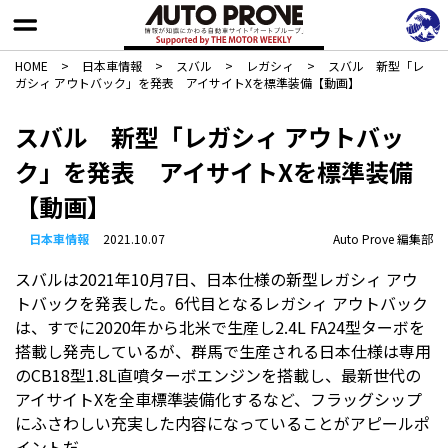
HOME
>
日本車情報​
>
スバル
>
レガシィ
>
スバル 新型「レ
ガシィ アウトバック」を発表 アイサイトXを標準装備【動画】
スバル 新型「レガシィ アウトバッ
ク」を発表 アイサイトXを標準装備
【動画】
日本車情報​
2021.10.07
Auto Prove 編集部
スバルは2021年10月7日、日本仕様の新型レガシィ アウ
トバックを発表した。6代目となるレガシィ アウトバック
は、すでに2020年から北米で生産し2.4L FA24型ターボを
搭載し発売しているが、群馬で生産される日本仕様は専用
のCB18型1.8L直噴ターボエンジンを搭載し、最新世代の
アイサイトXを全車標準装備化するなど、フラッグシップ
にふさわしい充実した内容になっていることがアピールポ
イントだ。