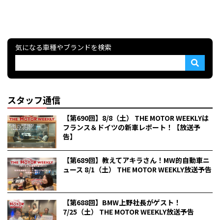
気になる車種やブランドを検索
スタッフ通信
【第690回】8/8（土） THE MOTOR WEEKLYは
フランス＆ドイツの新車レポート！【放送予
告】
【第689回】教えてアキラさん！MW的自動車ニ
ュース 8/1（土） THE MOTOR WEEKLY放送予告
【第688回】BMW上野社長がゲスト！
7/25（土） THE MOTOR WEEKLY放送予告