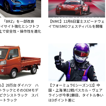
】「BRZ」を一部改良
【NMC】12月6日富士スピードウェ
アイサイト強化とシフトフ
イでNISMOフェスティバルを開催
上で安全性・操作性を進化
ル】29万台 ダイハツ ハ
【フォーミュラEシーズン12】中
トラックとそのOEMモデ
国・上海 第12戦パスカル・ヴェア
 ピクシストラック スバ
ラインが今季2勝目、タイトル争い
バートラック
は3ポイント差に