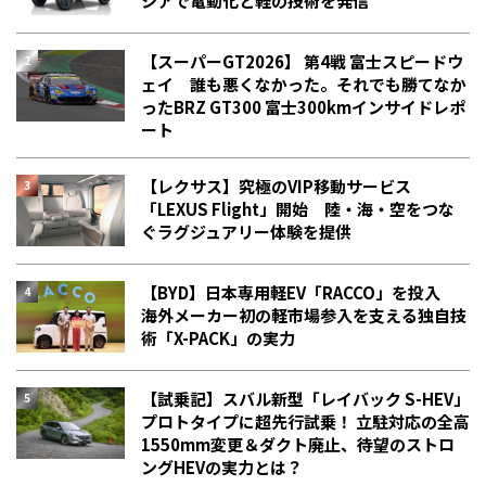
シアで電動化と軽の技術を発信
【スーパーGT2026】 第4戦 富士スピードウ
ェイ 誰も悪くなかった。それでも勝てなか
った――BRZ GT300 富士300kmインサイドレポ
ート
【レクサス】究極のVIP移動サービス
「LEXUS Flight」開始 陸・海・空をつな
ぐラグジュアリー体験を提供
【BYD】日本専用軽EV「RACCO」を投入
海外メーカー初の軽市場参入を支える独自技
術「X-PACK」の実力
【試乗記】スバル新型「レイバック S-HEV」
プロトタイプに超先行試乗！ 立駐対応の全高
1550mm変更＆ダクト廃止、待望のストロ
ングHEVの実力とは？