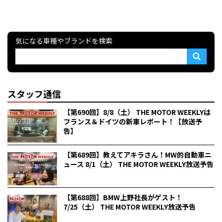
気になる車種やブランドを検索
スタッフ通信
【第690回】8/8（土） THE MOTOR WEEKLYは
フランス＆ドイツの新車レポート！【放送予
告】
【第689回】教えてアキラさん！MW的自動車ニ
ュース 8/1（土） THE MOTOR WEEKLY放送予告
【第688回】BMW上野社長がゲスト！
7/25（土） THE MOTOR WEEKLY放送予告