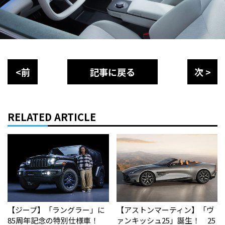
<前
記事に戻る
次 >
RELATED ARTICLE
【ジープ】「ラングラー」に
【アストンマーティン】「ヴ
85周年記念の特別仕様車！
ァンキッシュ25」誕生！ 25