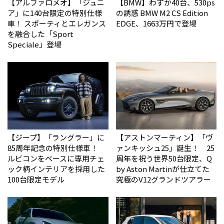
【アルファロメオ】「ジュニ
【BMW】わずか40台、530ps
ア」に140台限定の特別仕様
の誘惑 BMW M2 CS Edition
車！ スポーティとエレガンス
EDGE、1663万円で登場
を融合した「Sport
Speciale」登場
【ジープ】「ラングラー」に
【アストンマーティン】「ヴ
85周年記念の特別仕様車！
ァンキッシュ25」誕生！ 25
ルビコンをベースに専用チェ
周年を祝う世界50台限定、Q
ック柄インテリアを採用した
by Aston Martinが仕立てた
100台限定モデル
究極のV12グランドツアラー