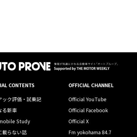
IAL CONTENTS
OFFICIAL CHANNEL
アック評価・試乗記
Official YouTube
なる新車
Official Facebook
mobile Study
Official X
に載らない話
Fm yokohama 84.7