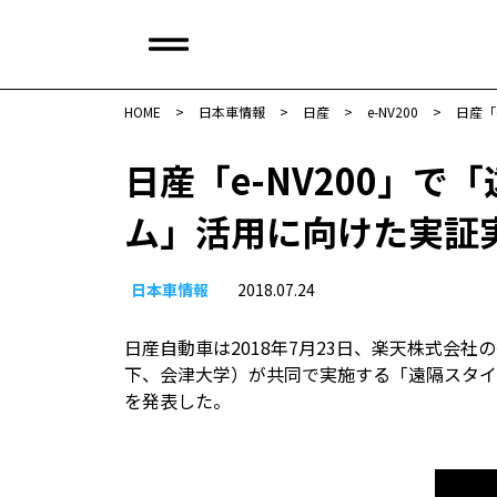
HOME
>
日本車情報​
>
日産
>
e-NV200
>
日産「
日産「e-NV200」
ム」活用に向けた実証
日本車情報​
2018.07.24
日産自動車は2018年7月23日、楽天株式会
下、会津大学）が共同で実施する「遠隔スタイ
を発表した。