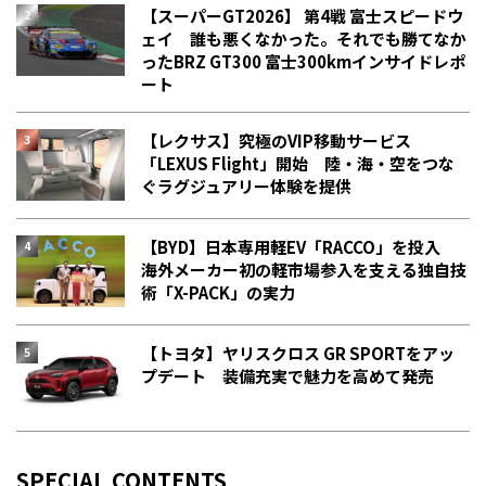
【スーパーGT2026】 第4戦 富士スピードウ
ェイ 誰も悪くなかった。それでも勝てなか
った――BRZ GT300 富士300kmインサイドレポ
ート
【レクサス】究極のVIP移動サービス
「LEXUS Flight」開始 陸・海・空をつな
ぐラグジュアリー体験を提供
【BYD】日本専用軽EV「RACCO」を投入
海外メーカー初の軽市場参入を支える独自技
術「X-PACK」の実力
【トヨタ】ヤリスクロス GR SPORTをアッ
プデート 装備充実で魅力を高めて発売
SPECIAL CONTENTS