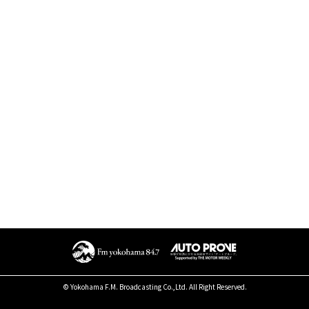
© Yokohama F.M. Broadcasting Co.,Ltd. All Right Reserved.