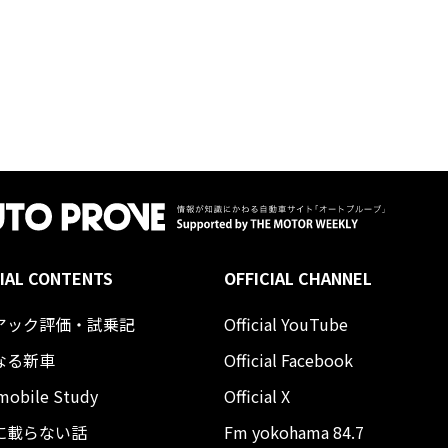
IAL CONTENTS
OFFICIAL CHANNEL
アック評価・試乗記
Official YouTube
なる新車
Official Facebook
mobile Study
Official X
に載らない話
Fm yokohama 84.7