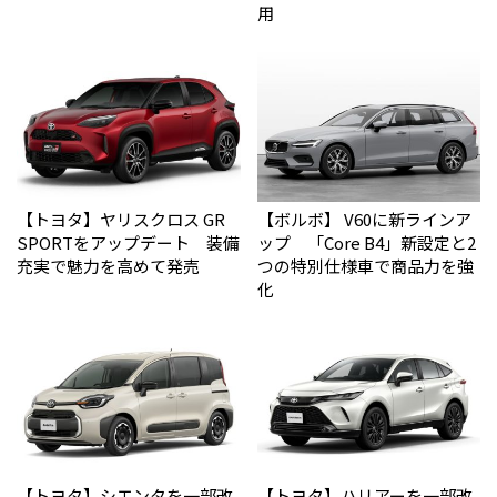
用
【トヨタ】ヤリスクロス GR
【ボルボ】 V60に新ラインア
SPORTをアップデート 装備
ップ 「Core B4」新設定と2
充実で魅力を高めて発売
つの特別仕様車で商品力を強
化
【トヨタ】シエンタを一部改
【トヨタ】ハリアーを一部改