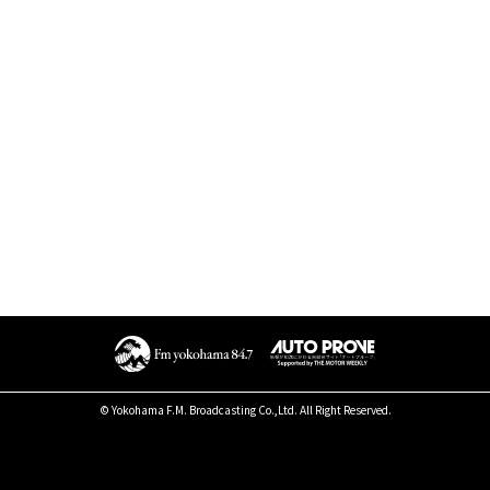
© Yokohama F.M. Broadcasting Co.,Ltd. All Right Reserved.